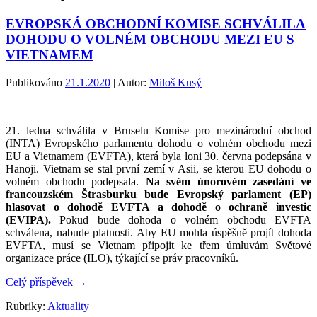
EVROPSKÁ OBCHODNÍ KOMISE SCHVÁLILA
DOHODU O VOLNÉM OBCHODU MEZI EU S
VIETNAMEM
Publikováno
21.1.2020
| Autor:
Miloš Kusý
21. ledna schválila v Bruselu Komise pro mezinárodní obchod
(INTA) Evropského parlamentu dohodu o volném obchodu mezi
EU a Vietnamem (EVFTA), která byla loni 30. června podepsána v
Hanoji. Vietnam se stal první zemí v Asii, se kterou EU dohodu o
volném obchodu podepsala.
Na svém únorovém zasedání ve
francouzském Štrasburku bude Evropský parlament (EP)
hlasovat o dohodě EVFTA a dohodě o ochraně investic
(EVIPA).
Pokud bude dohoda o volném obchodu EVFTA
schválena, nabude platnosti. Aby EU mohla úspěšně projít dohoda
EVFTA, musí se Vietnam připojit ke třem úmluvám Světové
organizace práce (ILO), týkající se práv pracovníků.
Celý příspěvek
→
Rubriky:
Aktuality