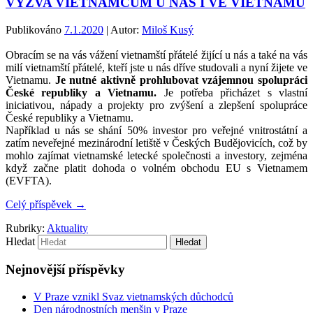
VÝZVA VIETNAMCŮM U NÁS I VE VIETNAMU
Publikováno
7.1.2020
| Autor:
Miloš Kusý
Obracím se na vás vážení vietnamští přátelé žijící u nás a také na vás
milí vietnamští přátelé, kteří jste u nás dříve studovali a nyní žijete ve
Vietnamu.
Je nutné aktivně prohlubovat vzájemnou spolupráci
České republiky a Vietnamu.
Je potřeba přicházet s vlastní
iniciativou, nápady a projekty pro zvýšení a zlepšení spolupráce
České republiky a Vietnamu.
Například u nás se shání 50% investor pro veřejné vnitrostátní a
zatím neveřejné mezinárodní letiště v Českých Budějovicích, což by
mohlo zajímat vietnamské letecké společnosti a investory, zejména
když začne platit dohoda o volném obchodu EU s Vietnamem
(EVFTA).
Celý příspěvek
→
Rubriky:
Aktuality
Hledat
Nejnovější příspěvky
V Praze vznikl Svaz vietnamských důchodců
Den národnostních menšin v Praze