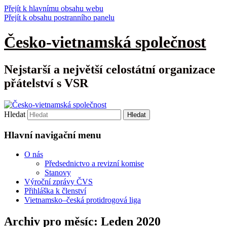
Přejít k hlavnímu obsahu webu
Přejít k obsahu postranního panelu
Česko-vietnamská společnost
Nejstarší a největší celostátní organizace
přátelství s VSR
Hledat
Hlavní navigační menu
O nás
Předsednictvo a revizní komise
Stanovy
Výroční zprávy ČVS
Přihláška k členství
Vietnamsko–česká protidrogová liga
Archiv pro měsíc:
Leden 2020