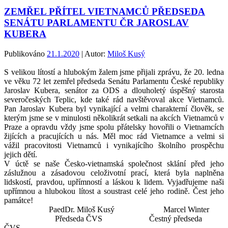
ZEMŘEL PŘÍTEL VIETNAMCŮ PŘEDSEDA
SENÁTU PARLAMENTU ČR JAROSLAV
KUBERA
Publikováno
21.1.2020
| Autor:
Miloš Kusý
S velikou lítostí a hlubokým žalem jsme přijali zprávu, že 20. ledna
ve věku 72 let zemřel předseda Senátu Parlamentu České republiky
Jaroslav Kubera, senátor za ODS a dlouholetý úspěšný starosta
severočeských Teplic, kde také rád navštěvoval akce Vietnamců.
Pan Jaroslav Kubera byl vynikající a velmi charakterní člověk, se
kterým jsme se v minulosti několikrát setkali na akcích Vietnamců v
Praze a opravdu vždy jsme spolu přátelsky hovořili o Vietnamcích
žijících a pracujících u nás. Měl moc rád Vietnamce a velmi si
vážil pracovitosti Vietnamců i vynikajícího školního prospěchu
jejich dětí.
V úctě se naše Česko-vietnamská společnost sklání před jeho
záslužnou a zásadovou celoživotní prací, která byla naplněna
lidskostí, pravdou, upřímností a láskou k lidem. Vyjadřujeme naši
upřímnou a hlubokou lítost a soustrast celé jeho rodině. Čest jeho
památce!
PaedDr. Miloš Kusý Marcel Winter
Předseda ČVS Čestný předseda
ČVS