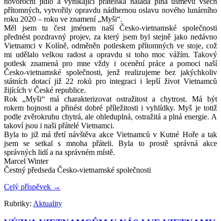
novoroční jídlo a vynikající přátelská nálada plná úsměvů všech
přítomných, vytvořily opravdu nádhernou oslavu nového lunárního
roku 2020 – roku ve znamení „Myši“.
Měl jsem tu čest jménem naší Česko-vietnamské společnosti
přednést pozdravný projev, za který jsem byl stejně jako nedávno
Vietnamci v Kolíně, odměněn potleskem přítomných ve stoje, což
mi udělalo velkou radost a opravdu si toho moc vážím. Takový
potlesk znamená pro mne vždy i ocenění práce a pomoci naší
Česko-vietnamské společnosti, jenž realizujeme bez jakýchkoliv
státních dotací již 22 roků pro integraci i lepší život Vietnamců
žijících v České republice.
Rok „Myši“ má charakterizovat ostražitost a chytrost. Má být
rokem hojnosti a přinést dobré příležitosti i vyhlídky. Myš je totiž
podle zvěrokruhu chytrá, ale ohleduplná, ostražitá a plná energie. A
takoví jsou i naši přátelé Vietnamci.
Byla to již má třetí návštěva akce Vietnamců v Kutné Hoře a tak
jsem se setkal s mnoha přáteli. Byla to prostě správná akce
správných lidí a na správném místě.
Marcel Winter
Čestný předseda Česko-vietnamské společnosti
Celý příspěvek
→
Rubriky:
Aktuality