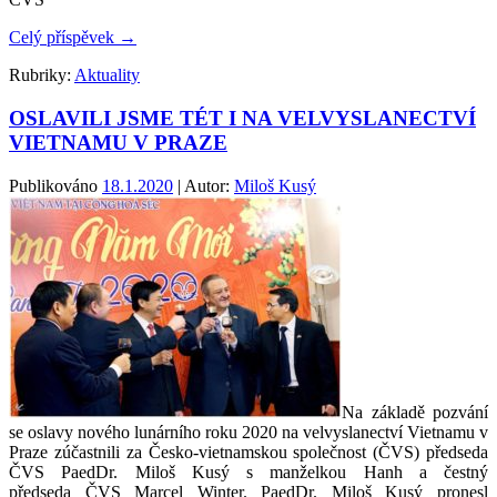
Celý příspěvek
→
Rubriky:
Aktuality
OSLAVILI JSME TÉT I NA VELVYSLANECTVÍ
VIETNAMU V PRAZE
Publikováno
18.1.2020
| Autor:
Miloš Kusý
Na základě pozvání
se oslavy nového lunárního roku 2020 na velvyslanectví Vietnamu v
Praze zúčastnili za Česko-vietnamskou společnost (ČVS) předseda
ČVS PaedDr. Miloš Kusý s manželkou Hanh a čestný
předseda ČVS Marcel Winter. PaedDr. Miloš Kusý pronesl