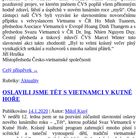
pozdravný projev, ve kterém jménem ČVS popřál všem přítomným
hodně zdraví, štěstí a úspěchů v novém lunárním roce „myši“. Oba
zástupci naší ČVS byli vyzváni ke slavnostnímu novoročnímu
přípitku s velvyslancem Vietnamu v ČR Ho Minh Tuanem,
předsedou Asociace Vietnamců v Evropě Hoang Dinh Thangem a s
předsedou Svazu Vietnamců v ČR Dr. Ing. Nhien Nguyen Duy.
Čestný předseda a tiskový mluvčí ČVS Marcel Winter tuto
slavnostní akci takto zhodnotil: „Byl to velmi krásný večer plný
vynikajících setkání a rozhovorů s mnoha našimi přáteli.“
Jiří Hruška
Místopředseda Česko-vietnamské společnosti
Celý příspěvek
→
Rubriky:
Aktuality
OSLAVILI JSME TÉT S VIETNAMCI V KUTNÉ
HOŘE
Publikováno
14.1.2020
| Autor:
Miloš Kusý
V neděli 12. ledna jsem se na pozvání zúčastnil slavnostní oslavy
nového lunárního roku – „Tét“, kterou pořádal Svaz Vietnamců v
Kutné Hoře. Krásný kulturní program zahrnující mnoho písní i
scénické a taneční vystoupení dětí, tradiční vietnamské