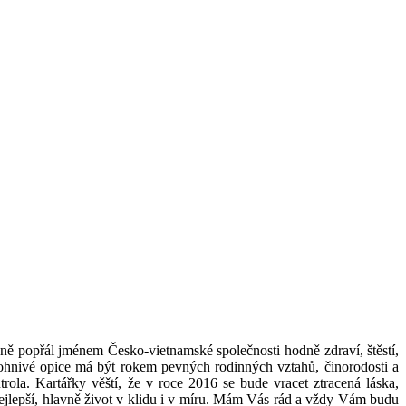
ě popřál jménem Česko-vietnamské společnosti hodně zdraví, štěstí,
 ohnivé opice má být rokem pevných rodinných vztahů, činorodosti a
ontrola. Kartářky věští, že v roce 2016 se bude vracet ztracená láska,
ejlepší, hlavně život v klidu i v míru. Mám Vás rád a vždy Vám budu