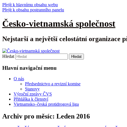
Přejít k hlavnímu obsahu webu
Přejít k obsahu postranního panelu
Česko-vietnamská společnost
Nejstarší a největší celostátní organizace p
Hledat
Hlavní navigační menu
O nás
Předsednictvo a revizní komise
Stanovy
Výroční zprávy ČVS
Přihláška k členství
Vietnamsko–česká protidrogová liga
Archiv pro měsíc:
Leden 2016