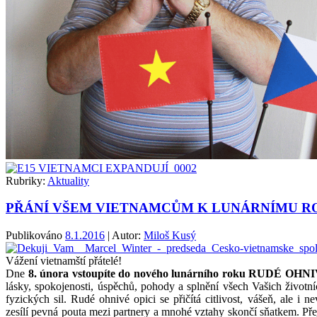
Rubriky:
Aktuality
PŘÁNÍ VŠEM VIETNAMCŮM K LUNÁRNÍMU R
Publikováno
8.1.2016
| Autor:
Miloš Kusý
Vážení vietnamští přátelé!
Dne
8. února
vstoupíte do
nového lunárního roku RUDÉ OHN
lásky, spokojenosti, úspěchů, pohody a splnění všech Vašich život
fyzických sil. Rudé ohnivé opici se přičítá citlivost, vášeň, ale i n
zesílí pevná pouta mezi partnery a mnohé vztahy skončí sňatkem. Př