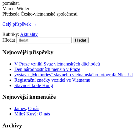
pomáhat.
Marcel Winter
Předseda Česko-vietnamské společnosti
Celý příspěvek
→
Rubriky:
Aktuality
Hledat
Nejnovější příspěvky
V Praze vznikl Svaz vietnamských důchodců
Den národnostních menšin v Praze
výstava „Memories“ slavného vietnamského fotografa Nick Ut
Registrační značky vozidel ve Vietnamu
Slavnost krále Hung
Nejnovější komentáře
James
:
O nás
Miloš Kusý
:
O nás
Archivy