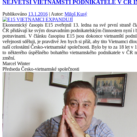
NEJVĚTŠÍ VIETNAMŠTÍ PODNIKATELÉ V ČR I
Publikováno
13.1.2016
| Autor:
Miloš Kusý
Ekonomický časopis E15 zveřejnil 13. ledna na své první straně č
ČR přidávají ke svým dosavadním podnikatelským činnostem nyní i by
potravinami. V článku časopisu E15 jsou dokonce vietnamští pod
veřejnosti sděluji, je pravdivé Jen bych si přál, aby tito Vietnamci d
naší celostátní Česko-vietnamské společnosti. Bylo by to za 18 let v
to některého úspěšného bohatého vietnamského podnikatele v ČR 
změní.
Marcel Winter
Předseda Česko-vietnamské společnosti