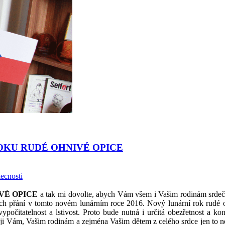
OKU RUDÉ OHNIVÉ OPICE
IVÉ OPICE
a tak mi dovolte, abych Vám všem i Vašim rodinám srdečn
ních přání v tomto novém lunárním roce 2016. Nový lunární rok rudé
evypočitatelnost a lstivost. Proto bude nutná i určitá obezřetnost a k
eji Vám, Vašim rodinám a zejména Vašim dětem z celého srdce jen to n