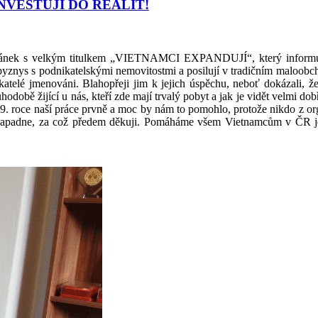
NVESTUJÍ DO REALIT!
lánek s velkým titulkem „VIETNAMCI EXPANDUJÍ“, který informuje ve
znys s podnikatelskými nemovitostmi a posilují v tradičním maloobchod
nikatelé jmenováni. Blahopřeji jim k jejich úspěchu, neboť doká
louhodobě žijící u nás, kteří zde mají trvalý pobyt a jak je vidět velmi
 19. roce naší práce prvně a moc by nám to pomohlo, protože nikdo z org
napadne, za což předem děkuji. Pomáháme všem Vietnamcům v ČR je