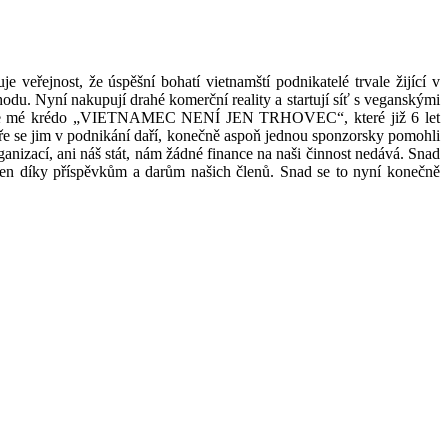
řejnost, že úspěšní bohatí vietnamští podnikatelé trvale žijící v
u. Nyní nakupují drahé komerční reality a startují síť s veganskými
zali, že mé krédo „VIETNAMEC NENÍ JEN TRHOVEC“, které již 6 let
 dobře se jim v podnikání daří, konečně aspoň jednou sponzorsky pomohli
anizací, ani náš stát, nám žádné finance na naši činnost nedává. Snad
n díky příspěvkům a darům našich členů. Snad se to nyní konečně