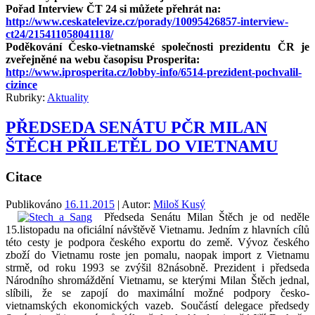
Pořad Interview ČT 24 si můžete přehrát na:
http://www.ceskatelevize.cz/porady/10095426857-interview-
ct24/215411058041118/
Poděkování Česko-vietnamské společnosti prezidentu ČR je
zveřejněné na webu časopisu Prosperita:
http://www.iprosperita.cz/lobby-info/6514-prezident-pochvalil-
cizince
Rubriky:
Aktuality
PŘEDSEDA SENÁTU PČR MILAN
ŠTĚCH PŘILETĚL DO VIETNAMU
Citace
Publikováno
16.11.2015
| Autor:
Miloš Kusý
Předseda Senátu Milan Štěch je od neděle
15.listopadu na oficiální návštěvě Vietnamu. Jedním z hlavních cílů
této cesty je podpora českého exportu do země. Vývoz českého
zboží do Vietnamu roste jen pomalu, naopak import z Vietnamu
strmě, od roku 1993 se zvýšil 82násobně. Prezident i předseda
Národního shromáždění Vietnamu, se kterými Milan Štěch jednal,
slíbili, že se zapojí do maximální možné podpory česko-
vietnamských ekonomických vazeb. Součástí delegace předsedy