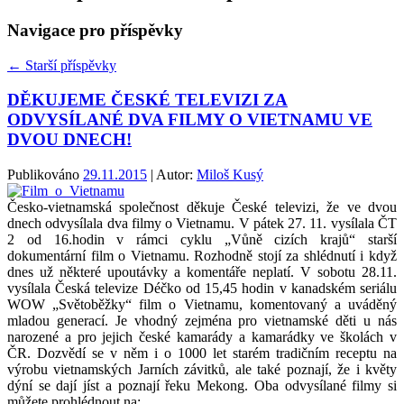
Navigace pro příspěvky
←
Starší příspěvky
DĚKUJEME ČESKÉ TELEVIZI ZA
ODVYSÍLANÉ DVA FILMY O VIETNAMU VE
DVOU DNECH!
Publikováno
29.11.2015
| Autor:
Miloš Kusý
Česko-vietnamská společnost děkuje České televizi, že ve dvou
dnech odvysílala dva filmy o Vietnamu. V pátek 27. 11. vysílala ČT
2 od 16.hodin v rámci cyklu „Vůně cizích krajů“ starší
dokumentární film o Vietnamu. Rozhodně stojí za shlédnutí i když
dnes už některé upoutávky a komentáře neplatí. V sobotu 28.11.
vysílala Česká televize Déčko od 15,45 hodin v kanadském seriálu
WOW „Světoběžky“ film o Vietnamu, komentovaný a uváděný
mladou generací. Je vhodný zejména pro vietnamské děti u nás
narozené a pro jejich české kamarády a kamarádky ve školách v
ČR. Dozvědí se v něm i o 1000 let starém tradičním receptu na
výrobu vietnamských Jarních závitků, ale také poznají, že i květy
dýní se dají jíst a poznají řeku Mekong. Oba odvysílané filmy si
můžete prohlédnout na: