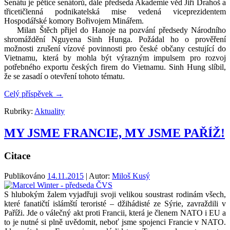
Senátu je pětice senátorů, dále předseda Akademie věd Jiří Drahoš a
třicetičlenná podnikatelská mise vedená viceprezidentem
Hospodářské komory Bořivojem Minářem.
Milan Štěch přijel do Hanoje na pozvání předsedy Národního
shromáždění Nguyena Sinh Hunga. Požádal ho o prověření
možnosti zrušení vízové povinnosti pro české občany cestující do
Vietnamu, která by mohla být výrazným impulsem pro rozvoj
potřebného exportu českých firem do Vietnamu. Sinh Hung slíbil,
že se zasadí o otevření tohoto tématu.
Celý příspěvek
→
Rubriky:
Aktuality
MY JSME FRANCIE, MY JSME PAŘÍŽ!
Citace
Publikováno
14.11.2015
| Autor:
Miloš Kusý
S hlubokým žalem vyjadřuji svoji velikou soustrast rodinám všech,
které fanatičtí islámští teroristé – džihádisté ze Sýrie, zavraždili v
Paříži. Jde o válečný akt proti Francii, která je členem NATO i EU a
to je nutné si plně uvědomit, neboť jsme spojenci Francie v NATO.