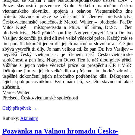
listopadu se konala v sále Národohospodářského ústavu ČAV v
Praze slavnostní prezentace 3.dílu Velkého naučného česko-
vietnamského slovníku, spojená s oslavou Vietnamského dne
učitelů. Slavnostní akce se zúčastnili tři členové předsednictva
Česko-vietnamské společnosti: Marcel Winter – předseda, PaeDr.
Miloš Kusý – místopředseda a PhDr. Jiří Šíma, Dr.Sc. – člen
předsednictva. Naši přátelé pan Ing. Nguyen Quyet Tien a Dr. Ivo
Vasiljev dokončili již třetí díl své velké vědecké práce. Každý rok se
jim podaří dokončit jeden díl jejich naučného slovníku a ještě jim
zbývá vytvořit tři díly. Je nám velkou ctí, že pan Dr. Ivo Vasiljev –
největší český vietnamista, je členem naší Česko-vietnamské
společnosti a pan Ing. Nguyen Quyet Tien je náš dlouholetý přítel.
Vážíme si jejich velké vědecké práce ku prospěchu ČR i VSR.
Děkujeme jim za jejich velké dílo a přejeme jim hodně zdraví a
úspěšné dokončení jejich náročného potřebného díla. Děkujeme i
jejich spolupracovníkům. Bylo nám ctí, se této slavnostní akce
zúčastnit.
Marcel Winter
Předseda Česko-vietnamské společnosti
Celý příspěvek
→
Rubriky:
Aktuality
Pozvánka na Valnou hromadu Česko-