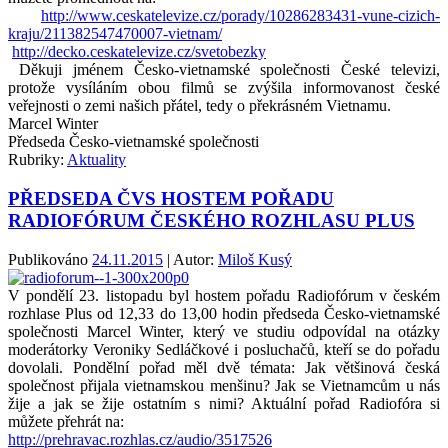
http://www.ceskatelevize.cz/porady/10286283431-vune-cizich-
kraju/211382547470007-vietnam/
http://decko.ceskatelevize.cz/svetobezky
Děkuji jménem Česko-vietnamské společnosti České televizi,
protože vysíláním obou filmů se zvýšila informovanost české
veřejnosti o zemi našich přátel, tedy o překrásném Vietnamu.
Marcel Winter
Předseda Česko-vietnamské společnosti
Rubriky:
Aktuality
PŘEDSEDA ČVS HOSTEM POŘADU
RADIOFÓRUM ČESKÉHO ROZHLASU PLUS
Publikováno
24.11.2015
| Autor:
Miloš Kusý
V pondělí 23. listopadu byl hostem pořadu Radiofórum v českém
rozhlase Plus od 12,33 do 13,00 hodin předseda Česko-vietnamské
společnosti Marcel Winter, který ve studiu odpovídal na otázky
moderátorky Veroniky Sedláčkové i posluchačů, kteří se do pořadu
dovolali. Pondělní pořad měl dvě témata: Jak většinová česká
společnost přijala vietnamskou menšinu? Jak se Vietnamcům u nás
žije a jak se žije ostatním s nimi? Aktuální pořad Radiofóra si
můžete přehrát na:
http://prehravac.rozhlas.cz/audio/3517526