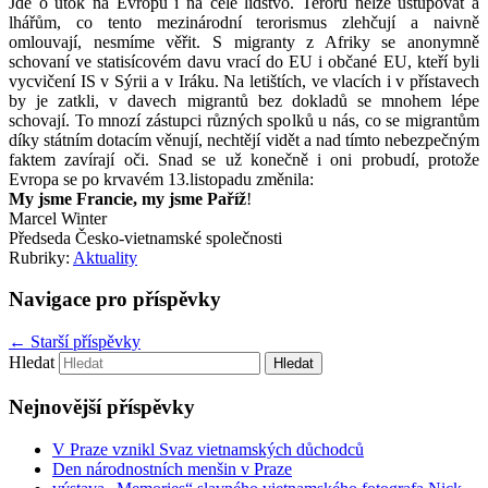
Jde o útok na Evropu i na celé lidstvo. Teroru nelze ustupovat a
lhářům, co tento mezinárodní terorismus zlehčují a naivně
omlouvají, nesmíme věřit. S migranty z Afriky se anonymně
schovaní ve statisícovém davu vrací do EU i občané EU, kteří byli
vycvičení IS v Sýrii a v Iráku. Na letištích, ve vlacích i v přístavech
by je zatkli, v davech migrantů bez dokladů se mnohem lépe
schovají. To mnozí zástupci různých spolků u nás, co se migrantům
díky státním dotacím věnují, nechtějí vidět a nad tímto nebezpečným
faktem zavírají oči. Snad se už konečně i oni probudí, protože
Evropa se po krvavém 13.listopadu změnila:
My jsme Francie, my jsme Paříž
!
Marcel Winter
Předseda Česko-vietnamské společnosti
Rubriky:
Aktuality
Navigace pro příspěvky
←
Starší příspěvky
Hledat
Nejnovější příspěvky
V Praze vznikl Svaz vietnamských důchodců
Den národnostních menšin v Praze