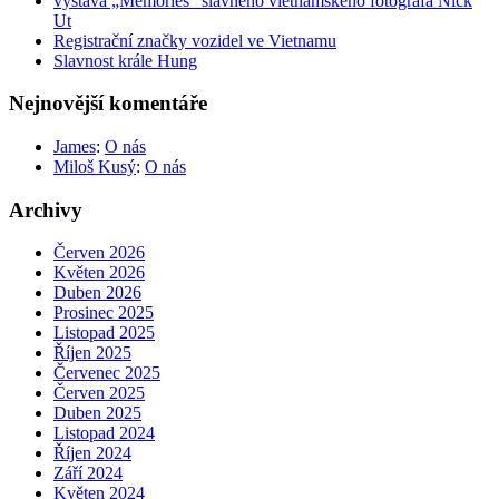
výstava „Memories“ slavného vietnamského fotografa Nick
Ut
Registrační značky vozidel ve Vietnamu
Slavnost krále Hung
Nejnovější komentáře
James
:
O nás
Miloš Kusý
:
O nás
Archivy
Červen 2026
Květen 2026
Duben 2026
Prosinec 2025
Listopad 2025
Říjen 2025
Červenec 2025
Červen 2025
Duben 2025
Listopad 2024
Říjen 2024
Září 2024
Květen 2024