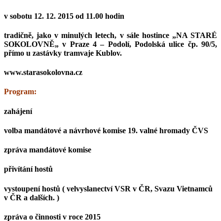
v sobotu 12. 12. 2015 od 11.00 hodin
tradičně, jako v minulých letech, v sále hostince
„NA STARÉ
SOKOLOVNĚ„
v Praze 4 – Podolí, Podolská ulice čp. 90/5,
přímo u zastávky tramvaje Kublov.
www.starasokolovna.cz
Program:
zahájení
volba mandátové a návrhové komise 19. valné hromady ČVS
zpráva mandátové komise
přivítání hostů
vystoupení hostů ( velvyslanectví VSR v ČR, Svazu Vietnamců
v ČR a dalších. )
zpráva o činnosti v roce 2015