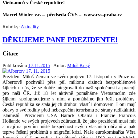
Vietnamců v České republice!
Marcel Winter v.r. – předseda ČVS – www.cvs-praha.cz
Rubriky:
Aktuality
DĚKUJEME PANE PREZIDENTE!
Citace
Publikováno
17.11.2015
| Autor:
Miloš Kusý
Prezident Miloš Zeman ve svém projevu 17. listopadu v Praze na
Albertově pochválil přes půl milionu cizinců bezproblémově
žijících u nás, že se dobře integrovali do naší společnosti a pracují
pro naši ČR. Již 18 let aktivně pomáháme Vietnamcům zde
žijícím, spolupracujeme s nimi a pomáháme jim řešit problémy.
Česká republika se stala jejich druhou vlastí i domovem. I oni mají
obavy o své rodiny před nebezpečím terorismu ze strany radikálních
islamistů. Prezidenti USA Barack Obama i Francie Francois
Hollande ve svých projevech zdůraznili, že jako prezidenti musí mít
a mají na prvním místě bezpečnost svých vlastních občanů a pak
teprve řešení problémů s migrační krizí. Naše eurokomisařka Věra
Jourová v ČT potvrdila, že některé státy v USA po tragických