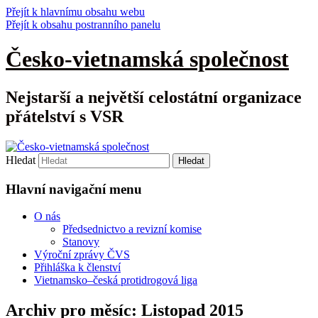
Přejít k hlavnímu obsahu webu
Přejít k obsahu postranního panelu
Česko-vietnamská společnost
Nejstarší a největší celostátní organizace
přátelství s VSR
Hledat
Hlavní navigační menu
O nás
Předsednictvo a revizní komise
Stanovy
Výroční zprávy ČVS
Přihláška k členství
Vietnamsko–česká protidrogová liga
Archiv pro měsíc:
Listopad 2015