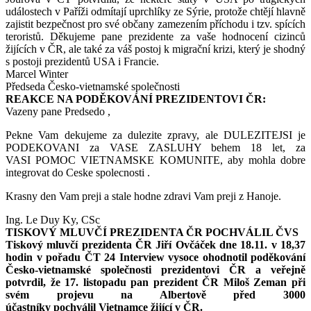
událostech v Paříži odmítají uprchlíky ze Sýrie, protože chtějí hlavně
zajistit bezpečnost pro své občany zamezením příchodu i tzv. spících
teroristů. Děkujeme pane prezidente za vaše hodnocení cizinců
žijících v ČR, ale také za váš postoj k migrační krizi, který je shodný
s postoji prezidentů USA i Francie.
Marcel Winter
Předseda Česko-vietnamské společnosti
REAKCE NA PODĚKOVÁNÍ PREZIDENTOVI ČR:
Vazeny pane Predsedo ,
Pekne Vam dekujeme za dulezite zpravy, ale DULEZITEJSI je
PODEKOVANI za VASE ZASLUHY behem 18 let, za
VASI POMOC VIETNAMSKE KOMUNITE, aby mohla dobre
integrovat do Ceske spolecnosti .
Krasny den Vam preji a stale hodne zdravi Vam preji z Hanoje.
Ing. Le Duy Ky, CSc
TISKOVÝ MLUVČÍ PREZIDENTA ČR POCHVÁLIL ČVS
Tiskový mluvčí prezidenta ČR Jiří Ovčáček dne 18.11. v 18,37
hodin v pořadu ČT 24 Interview vysoce ohodnotil poděkování
Česko-vietnamské společnosti prezidentovi ČR a veřejně
potvrdil, že 17. listopadu pan prezident ČR Miloš Zeman při
svém projevu na Albertově před 3000
účastníky pochválil Vietnamce žijící v ČR.