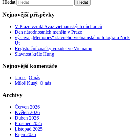
Hledat
Nejnovější příspěvky
V Praze vznikl Svaz vietnamských důchodců
Den národnostních menšin v Praze
výstava „Memories“ slavného vietnamského fotografa Nick
Ut
Registrační značky vozidel ve Vietnamu
Slavnost krále Hung
Nejnovější komentáře
James
:
O nás
Miloš Kusý
:
O nás
Archivy
Červen 2026
Květen 2026
Duben 2026
Prosinec 2025
Listopad 2025
Říjen 2025