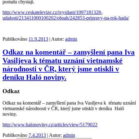
pomalu chystají.
http://www.ceskatelevize.cz/ivysilani/1097181328-
udalosti/213411000100202/obsah/242853-pripravy-na-rok-hada/
Publikováno
11.9.2013
| Autor:
admin
Odkaz na komentář – zamyšlení pana Iva
Vasiljeva k tématu uznání vietnamské
národnosti v ČR, který jsme otiskli v
deníku Haló noviny.
Odkaz
Odkaz na komentář – zamyšlení pana Iva Vasiljeva k tématu uznání
vietnamské národnosti v ČR, který jsme otiskli v deníku Haló
noviny.
http://www.halonoviny.cz/articles/view/5179022
Publikováno
7.4.2013
| Autor:
admin