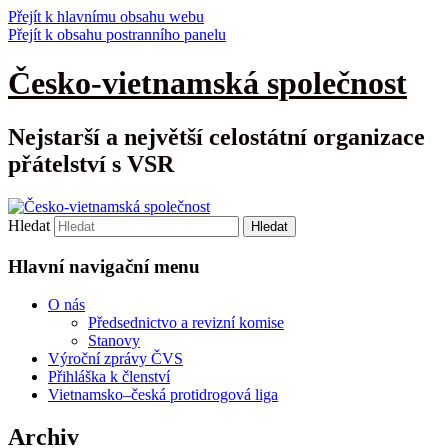
Přejít k hlavnímu obsahu webu
Přejít k obsahu postranního panelu
Česko-vietnamská společnost
Nejstarší a největší celostátní organizace
přátelství s VSR
Hledat
Hlavní navigační menu
O nás
Předsednictvo a revizní komise
Stanovy
Výroční zprávy ČVS
Přihláška k členství
Vietnamsko–česká protidrogová liga
Archiv