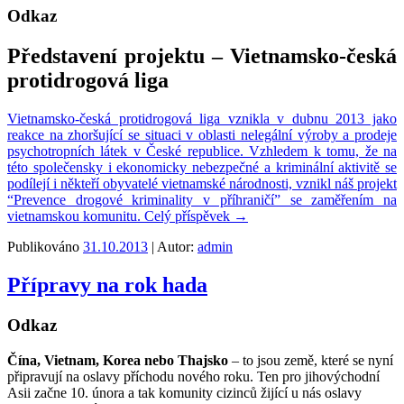
Odkaz
Představení projektu – Vietnamsko-česká
protidrogová liga
Vietnamsko-česká protidrogová liga vznikla v dubnu 2013 jako
reakce na zhoršující se situaci v oblasti nelegální výroby a prodeje
psychotropních látek v České republice. Vzhledem k tomu, že na
této společensky i ekonomicky nebezpečné a kriminální aktivitě se
podílejí i někteří obyvatelé vietnamské národnosti, vznikl náš projekt
“Prevence drogové kriminality v příhraničí” se zaměřením na
vietnamskou komunitu.
Celý příspěvek
→
Publikováno
31.10.2013
| Autor:
admin
Přípravy na rok hada
Odkaz
Čína, Vietnam, Korea nebo Thajsko
– to jsou země, které se nyní
připravují na oslavy příchodu nového roku. Ten pro jihovýchodní
Asii začne 10. února a tak komunity cizinců žijící u nás oslavy