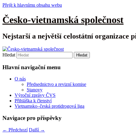
Přejít k hlavnímu obsahu webu
Česko-vietnamská společnost
Nejstarší a největší celostátní organizace p
Hledat
Hlavní navigační menu
O nás
Předsednictvo a revizní komise
Stanovy
Výroční zprávy ČVS
Přihláška k členství
Vietnamsko–česká protidrogová liga
Navigace pro příspěvky
←
Předchozí
Další
→