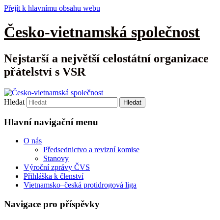
Přejít k hlavnímu obsahu webu
Česko-vietnamská společnost
Nejstarší a největší celostátní organizace
přátelství s VSR
Hledat
Hlavní navigační menu
O nás
Předsednictvo a revizní komise
Stanovy
Výroční zprávy ČVS
Přihláška k členství
Vietnamsko–česká protidrogová liga
Navigace pro příspěvky