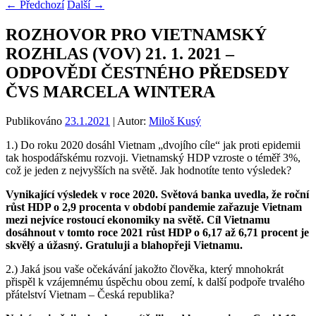
←
Předchozí
Další
→
ROZHOVOR PRO VIETNAMSKÝ
ROZHLAS (VOV) 21. 1. 2021 –
ODPOVĚDI ČESTNÉHO PŘEDSEDY
ČVS MARCELA WINTERA
Publikováno
23.1.2021
| Autor:
Miloš Kusý
1.) Do roku 2020 dosáhl Vietnam „dvojího cíle“ jak proti epidemii
tak hospodářskému rozvoji. Vietnamský HDP vzroste o téměř 3%,
což je jeden z nejvyšších na světě. Jak hodnotíte tento výsledek?
Vynikající výsledek v roce 2020. Světová banka uvedla, že roční
růst HDP o 2,9 procenta v období pandemie zařazuje Vietnam
mezi nejvíce rostoucí ekonomiky na světě. Cíl Vietnamu
dosáhnout v tomto roce 2021 růst HDP o 6,17 až 6,71 procent je
skvělý a úžasný. Gratuluji a blahopřeji Vietnamu.
2.) Jaká jsou vaše očekávání jakožto člověka, který mnohokrát
přispěl k vzájemnému úspěchu obou zemí, k další podpoře trvalého
přátelství Vietnam – Česká republika?