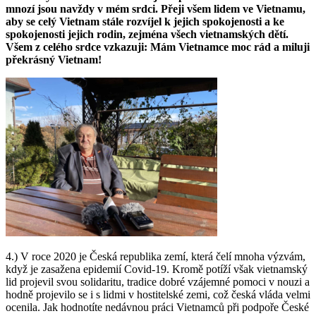
mnozí jsou navždy v mém srdci. Přeji všem lidem ve Vietnamu,
aby se celý Vietnam stále rozvíjel k jejich spokojenosti a ke
spokojenosti jejich rodin, zejména všech vietnamských dětí.
Všem z celého srdce vzkazuji: Mám Vietnamce moc rád a miluji
překrásný Vietnam!
4.) V roce 2020 je Česká republika zemí, která čelí mnoha výzvám,
když je zasažena epidemií Covid-19. Kromě potíží však vietnamský
lid projevil svou solidaritu, tradice dobré vzájemné pomoci v nouzi a
hodně projevilo se i s lidmi v hostitelské zemi, což česká vláda velmi
ocenila. Jak hodnotíte nedávnou práci Vietnamců při podpoře České