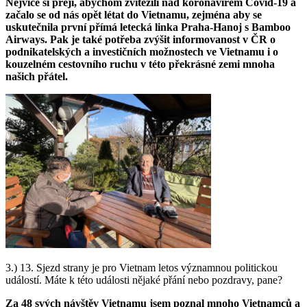
Nejvíce si přeji, abychom zvítězili nad koronavirem Covid-19 a
začalo se od nás opět létat do Vietnamu, zejména aby se
uskutečnila první přímá letecká linka Praha-Hanoj s Bamboo
Airways. Pak je také potřeba zvýšit informovanost v ČR o
podnikatelských a investičních možnostech ve Vietnamu i o
kouzelném cestovního ruchu v této překrásné zemi mnoha
našich přátel.
3.) 13. Sjezd strany je pro Vietnam letos významnou politickou
událostí. Máte k této události nějaké přání nebo pozdravy, pane?
Za 48 svých návštěv Vietnamu jsem poznal mnoho Vietnamců a