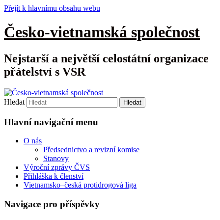
Přejít k hlavnímu obsahu webu
Česko-vietnamská společnost
Nejstarší a největší celostátní organizace
přátelství s VSR
Hledat
Hlavní navigační menu
O nás
Předsednictvo a revizní komise
Stanovy
Výroční zprávy ČVS
Přihláška k členství
Vietnamsko–česká protidrogová liga
Navigace pro příspěvky