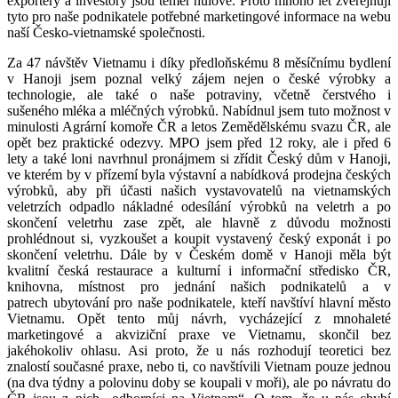
exportéry a investory jsou téměř nulové. Proto mnoho let zveřejňuji
tyto pro naše podnikatele potřebné marketingové informace na webu
naší Česko-vietnamské společnosti.
Za 47 návštěv Vietnamu i díky předloňskému 8 měsíčnímu bydlení
v Hanoji jsem poznal velký zájem nejen o české výrobky a
technologie, ale také o naše potraviny, včetně čerstvého i
sušeného mléka a mléčných výrobků. Nabídnul jsem tuto možnost v
minulosti Agrární komoře ČR a letos Zemědělskému svazu ČR, ale
opět bez praktické odezvy. MPO jsem před 12 roky, ale i před 6
lety a také loni navrhnul pronájmem si zřídit Český dům v Hanoji,
ve kterém by v přízemí byla výstavní a nabídková prodejna českých
výrobků, aby při účasti našich vystavovatelů na vietnamských
veletrzích odpadlo nákladné odesílání výrobků na veletrh a po
skončení veletrhu zase zpět, ale hlavně z důvodu možnosti
prohlédnout si, vyzkoušet a koupit vystavený český exponát i po
skončení veletrhu. Dále by v Českém domě v Hanoji měla být
kvalitní česká restaurace a kulturní i informační středisko ČR,
knihovna, místnost pro jednání našich podnikatelů a v
patrech ubytování pro naše podnikatele, kteří navštíví hlavní město
Vietnamu. Opět tento můj návrh, vycházející z mnohaleté
marketingové a akviziční praxe ve Vietnamu, skončil bez
jakéhokoliv ohlasu. Asi proto, že u nás rozhodují teoretici bez
znalostí současné praxe, nebo ti, co navštívili Vietnam pouze jednou
(na dva týdny a polovinu doby se koupali v moři), ale po návratu do