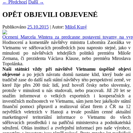
←
Předchozí
Další
→
OPĚT OBJEVILI OBJEVENÉ
Publikováno
25.10.2015
| Autor:
Miloš Kusý
Hodnocení a komentáře návštěvy ministra Lubomíra Zaorálka ve
Vietnamu ve sdělovacích prostředcích jsou naprosto stejné, jako v
minulosti po návštěvách tehdejších politiků premiéra Miloše
Zemana, či prezidenta Václava Klause, nebo premiéra Miroslava
Topolánka.
Naši státníci vždy při návštěvě Vietnamu úspěšně objeví
objevené
a po jejich návratu domů nastane klid, který bude asi
tradičně zase do další naši státní návštěvy této perspektivní země, ve
které žije přes 200 tisíc lidí, jenž hovoří česky nebo slovensky,
protože v minulosti u nás studovali, nebo pracovali. Již 20 let se
snažím informovat o velkých exportních i kooperačních a
investičních možnostech ve Vietnamu, sám jsem bez jakékoliv státní
finanční pomoci připravil a realizoval účast firem z ČR na 12
největších veletrzích v Hanoji a trvale posílám cenné aktuální
marketingové teritoriální informace o Vietnamu do všech
sdělovacích prostředků i na patřičná ministerstva a podnikatelská
sdružení. Ohlas institucí a zveřejnění informací pro naše výrobce,