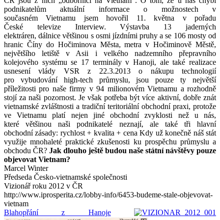
ČR jsou z nich „odborníci na Vietnam“. O tom, že u nás chybí
podnikatelům aktuální informace o možnostech v
současném Vietnamu jsem hovořil 11. května v pořadu
České televize Interview. Výstavba 13 jaderných
elektráren, dálnice většinou s osmi jízdními pruhy a se 106 mosty od
hranic Číny do Hočiminova Města, metra v Hočiminově Městě,
největšího letiště v Asii i velkého nadzemního přepravního
kolejového systému se 17 terminály v Hanoji, ale také realizace
usnesení vlády VSR z 22.3.2013 o nákupu technologií
pro vybudování high-tech průmyslu, jsou pouze ty největší
příležitosti pro naše firmy v 94 milionovém Vietnamu a rozhodně
stojí za naši pozornost. Je však potřeba být více aktivní, dobře znát
vietnamské zvláštnosti a tradiční teritoriální obchodní praxi, protože
ve Vietnamu platí nejen jiné obchodní zvyklosti než u nás,
které většinou naši podnikatelé neznají, ale také tři hlavní
obchodní zásady: rychlost + kvalita + cena Kdy už konečně náš stát
využije mnohaleté praktické zkušenosti ku prospěchu průmyslu a
obchodu ČR?
Jak dlouho ještě budou naše státní návštěvy pouze
objevovat Vietnam?
Marcel Winter
Předseda Česko-vietnamské společnosti
Vizionář roku 2012 v ČR
http://www.iprosperita.cz/lobby-info/6453-budeme-stale-objevovat-
vietnam
Blahopřání z Hanoje