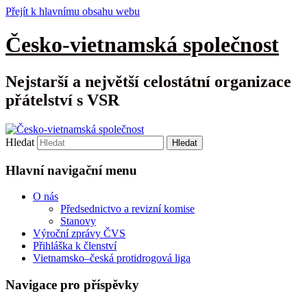
Přejít k hlavnímu obsahu webu
Česko-vietnamská společnost
Nejstarší a největší celostátní organizace
přátelství s VSR
Hledat
Hlavní navigační menu
O nás
Předsednictvo a revizní komise
Stanovy
Výroční zprávy ČVS
Přihláška k členství
Vietnamsko–česká protidrogová liga
Navigace pro příspěvky