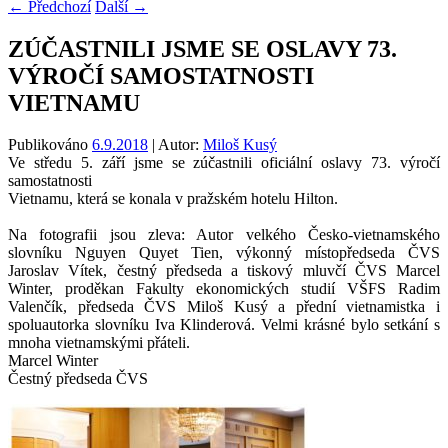
←
Předchozí
Další
→
ZÚČASTNILI JSME SE OSLAVY 73.
VÝROČÍ SAMOSTATNOSTI
VIETNAMU
Publikováno
6.9.2018
| Autor:
Miloš Kusý
Ve středu 5. září jsme se zúčastnili oficiální oslavy 73. výročí
samostatnosti
Vietnamu, která se konala v pražském hotelu Hilton.
Na fotografii jsou zleva: Autor velkého Česko-vietnamského
slovníku Nguyen Quyet Tien, výkonný místopředseda ČVS
Jaroslav Vítek, čestný předseda a tiskový mluvčí ČVS Marcel
Winter, proděkan Fakulty ekonomických studií VŠFS Radim
Valenčík, předseda ČVS Miloš Kusý a přední vietnamistka i
spoluautorka slovníku Iva Klinderová. Velmi krásné bylo setkání s
mnoha vietnamskými přáteli.
Marcel Winter
Čestný předseda ČVS