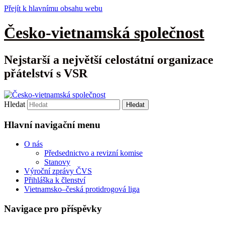
Přejít k hlavnímu obsahu webu
Česko-vietnamská společnost
Nejstarší a největší celostátní organizace
přátelství s VSR
Hledat
Hlavní navigační menu
O nás
Předsednictvo a revizní komise
Stanovy
Výroční zprávy ČVS
Přihláška k členství
Vietnamsko–česká protidrogová liga
Navigace pro příspěvky