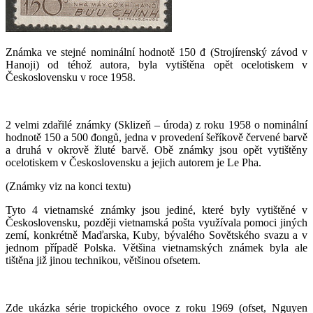
Známka ve stejné nominální hodnotě 150 đ (Strojírenský závod v
Hanoji) od téhož autora, byla vytištěna opět ocelotiskem v
Československu v roce 1958.
2 velmi zdařilé známky (Sklizeň – úroda) z roku 1958 o nominální
hodnotě 150 a 500 đongů, jedna v provedení šeříkově červené barvě
a druhá v okrově žluté barvě. Obě známky jsou opět vytištěny
ocelotiskem v Československu a jejich autorem je Le Pha.
(Známky viz na konci textu)
Tyto 4 vietnamské známky jsou jediné, které byly vytištěné v
Československu, později vietnamská pošta využívala pomoci jiných
zemí, konkrétně Maďarska, Kuby, bývalého Sovětského svazu a v
jednom případě Polska. Většina vietnamských známek byla ale
tištěna již jinou technikou, většinou ofsetem.
Zde ukázka série tropického ovoce z roku 1969 (ofset, Nguyen