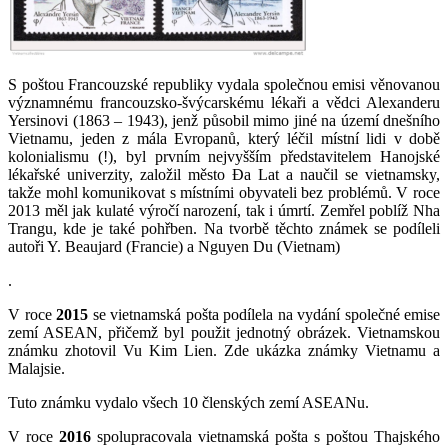
S poštou Francouzské republiky vydala společnou emisi věnovanou
významnému francouzsko-švýcarskému lékaři a vědci Alexanderu
Yersinovi (1863 – 1943), jenž působil mimo jiné na území dnešního
Vietnamu, jeden z mála Evropanů, který léčil místní lidi v době
kolonialismu (!), byl prvním nejvyšším představitelem Hanojské
lékařské univerzity, založil město Ða Lat a naučil se vietnamsky,
takže mohl komunikovat s místními obyvateli bez problémů. V roce
2013 měl jak kulaté výročí narození, tak i úmrtí. Zemřel poblíž Nha
Trangu, kde je také pohřben. Na tvorbě těchto známek se podíleli
autoři Y. Beaujard (Francie) a Nguyen Du (Vietnam)
.
V roce
2015
se vietnamská pošta podílela na vydání společné emise
zemí ASEAN, přičemž byl použit jednotný obrázek. Vietnamskou
známku zhotovil Vu Kim Lien. Zde ukázka známky Vietnamu a
Malajsie.
Tuto známku vydalo všech 10 členských zemí ASEANu.
V roce
2016
spolupracovala vietnamská pošta s poštou Thajského