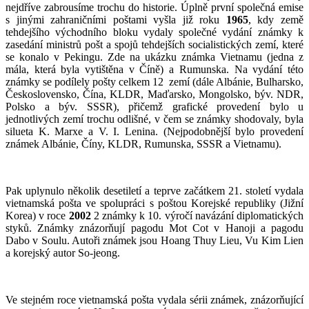
nejdříve zabrousíme trochu do historie. Úplně první společná emise
s jinými zahraničními poštami vyšla již roku
1965
, kdy země
tehdejšího východního bloku vydaly společné vydání známky k
zasedání ministrů pošt a spojů tehdejších socialistických zemí, které
se konalo v Pekingu. Zde na ukázku známka Vietnamu (jedna z
mála, která byla vytištěna v Číně) a Rumunska. Na vydání této
známky se podílely pošty celkem 12 zemí (dále Albánie, Bulharsko,
Československo, Čína, KLDR, Maďarsko, Mongolsko, býv. NDR,
Polsko a býv. SSSR), přičemž grafické provedení bylo u
jednotlivých zemí trochu odlišné, v čem se známky shodovaly, byla
silueta K. Marxe a V. I. Lenina. (Nejpodobnější bylo provedení
známek Albánie, Číny, KLDR, Rumunska, SSSR a Vietnamu).
Pak uplynulo několik desetiletí a teprve začátkem 21. století vydala
vietnamská pošta ve spolupráci s poštou Korejské republiky (Jižní
Korea) v roce
2002
2 známky k 10. výročí navázání diplomatických
styků. Známky znázorňují pagodu Mot Cot v Hanoji a pagodu
Dabo v Soulu. Autoři známek jsou Hoang Thuy Lieu, Vu Kim Lien
a korejský autor So-jeong.
Ve stejném roce vietnamská pošta vydala sérii známek, znázorňující