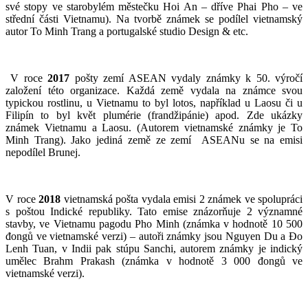
své stopy ve starobylém městečku Hoi An – dříve Phai Pho – ve
střední části Vietnamu). Na tvorbě známek se podílel vietnamský
autor To Minh Trang a portugalské studio Design & etc.
V roce
2017
pošty zemí ASEAN vydaly známky k 50. výročí
založení této organizace. Každá země vydala na známce svou
typickou rostlinu, u Vietnamu to byl lotos, například u Laosu či u
Filipín to byl květ plumérie (frandžipánie) apod. Zde ukázky
známek Vietnamu a Laosu. (Autorem vietnamské známky je To
Minh Trang). Jako jediná země ze zemí ASEANu se na emisi
nepodílel Brunej.
V roce
2018
vietnamská pošta vydala emisi 2 známek ve spolupráci
s poštou Indické republiky. Tato emise znázorňuje 2 významné
stavby, ve Vietnamu pagodu Pho Minh (známka v hodnotě 10 500
đongů ve vietnamské verzi) – autoři známky jsou Nguyen Du a Ðo
Lenh Tuan, v Indii pak stúpu Sanchi, autorem známky je indický
umělec Brahm Prakash (známka v hodnotě 3 000 đongů ve
vietnamské verzi).