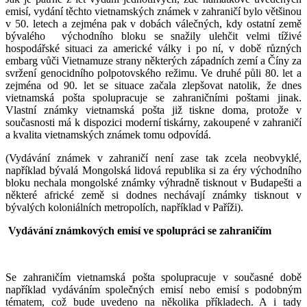
emisí, vydání těchto vietnamských známek v zahraničí bylo většinou
v 50. letech a zejména pak v dobách válečných, kdy ostatní země
bývalého východního bloku se snažily ulehčit velmi tíživé
hospodářské situaci za americké války i po ní, v době různých
embarg vůči Vietnamuze strany některých západních zemí a Číny za
svržení genocidního polpotovského režimu. Ve druhé půli 80. let a
zejména od 90. let se situace začala zlepšovat natolik, že dnes
vietnamská pošta spolupracuje se zahraničními poštami jinak.
Vlastní známky vietnamská pošta již tiskne doma, protože v
současnosti má k dispozici moderní tiskárny, zakoupené v zahraničí
a kvalita vietnamských známek tomu odpovídá.
(Vydávání známek v zahraničí není zase tak zcela neobvyklé,
například bývalá Mongolská lidová republika si za éry východního
bloku nechala mongolské známky výhradně tisknout v Budapešti a
některé africké země si dodnes nechávají známky tisknout v
bývalých koloniálních metropolích, například v Paříži).
Vydávání známkových emisí ve spolupráci se zahraničím
Se zahraničím vietnamská pošta spolupracuje v současné době
například vydáváním společných emisí nebo emisí s podobným
tématem, což bude uvedeno na několika příkladech. A i tady