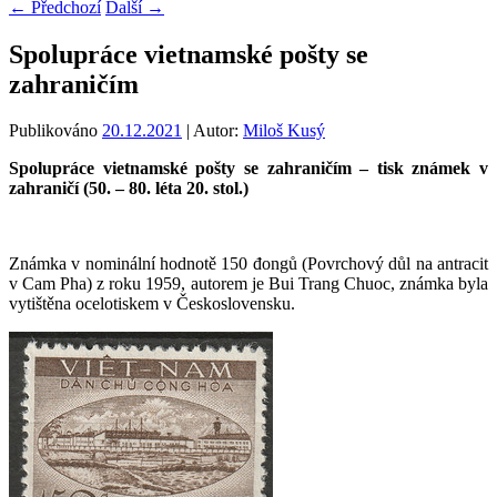
←
Předchozí
Další
→
Spolupráce vietnamské pošty se
zahraničím
Publikováno
20.12.2021
| Autor:
Miloš Kusý
Spolupráce vietnamské pošty se zahraničím – tisk známek v
zahraničí (50. – 80. léta 20. stol.)
Známka v nominální hodnotě 150 đongů (Povrchový důl na antracit
v Cam Pha) z roku 1959, autorem je Bui Trang Chuoc, známka byla
vytištěna ocelotiskem v Československu.