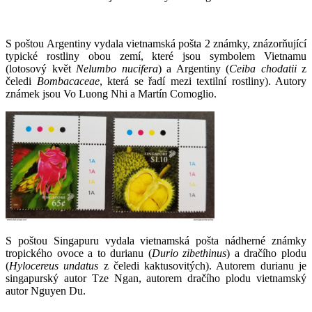
S poštou Argentiny vydala vietnamská pošta 2 známky, znázorňující
typické rostliny obou zemí, které jsou symbolem Vietnamu
(lotosový květ
Nelumbo nucifera
) a Argentiny (
Ceiba chodatii
z
čeledi
Bombacaceae
, která se řadí mezi textilní rostliny). Autory
známek jsou Vo Luong Nhi a Martín Comoglio.
S poštou Singapuru vydala vietnamská pošta nádherné známky
tropického ovoce a to durianu (
Durio zibethinus
) a dračího plodu
(
Hylocereus undatus
z čeledi kaktusovitých). Autorem durianu je
singapurský autor Tze Ngan, autorem dračího plodu vietnamský
autor Nguyen Du.