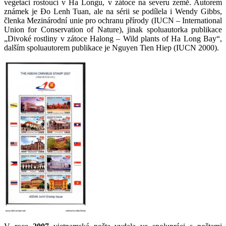
vegetaci rostoucí v Ha Longu, v zátoce na severu země. Autorem
známek je Ðo Lenh Tuan, ale na sérii se podílela i Wendy Gibbs,
členka Mezinárodní unie pro ochranu přírody (IUCN – International
Union for Conservation of Nature), jinak spoluautorka publikace
„Divoké rostliny v zátoce Halong – Wild plants of Ha Long Bay“,
dalším spoluautorem publikace je Nguyen Tien Hiep (IUCN 2000).