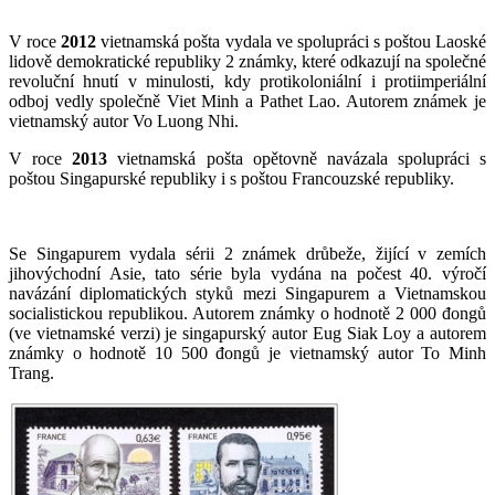
V roce
2012
vietnamská pošta vydala ve spolupráci s poštou Laoské
lidově demokratické republiky 2 známky, které odkazují na společné
revoluční hnutí v minulosti, kdy protikoloniální i protiimperiální
odboj vedly společně Viet Minh a Pathet Lao. Autorem známek je
vietnamský autor Vo Luong Nhi.
V roce
2013
vietnamská pošta opětovně navázala spolupráci s
poštou Singapurské republiky i s poštou Francouzské republiky.
Se Singapurem vydala sérii 2 známek drůbeže, žijící v zemích
jihovýchodní Asie, tato série byla vydána na počest 40. výročí
navázání diplomatických styků mezi Singapurem a Vietnamskou
socialistickou republikou. Autorem známky o hodnotě 2 000 đongů
(ve vietnamské verzi) je singapurský autor Eug Siak Loy a autorem
známky o hodnotě 10 500 đongů je vietnamský autor To Minh
Trang.