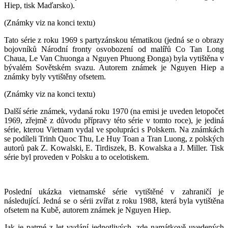
Hiep, tisk Maďarsko).
(Známky viz na konci textu)
Tato série z roku 1969 s partyzánskou tématikou (jedná se o obrazy
bojovníků Národní fronty osvobození od malířů Co Tan Long
Chaua, Le Van Chuonga a Nguyen Phuong Ðonga) byla vytištěna v
bývalém Sovětském svazu. Autorem známek je Nguyen Hiep a
známky byly vytištěny ofsetem.
(Známky viz na konci textu)
Další série známek, vydaná roku 1970 (na emisi je uveden letopočet
1969, zřejmě z důvodu přípravy této série v tomto roce), je jediná
série, kterou Vietnam vydal ve spolupráci s Polskem. Na známkách
se podíleli Trinh Quoc Thu, Le Huy Toan a Tran Luong, z polských
autorů pak Z. Kowalski, E. Tirdiszek, B. Kowalska a J. Miller. Tisk
série byl proveden v Polsku a to ocelotiskem.
Poslední ukázka vietnamské série vytištěné v zahraničí je
následující. Jedná se o sérii zvířat z roku 1988, která byla vytištěna
ofsetem na Kubě, autorem známek je Nguyen Hiep.
Jak je patrné z let vydání jednotlivých, zde namátkově uvedených