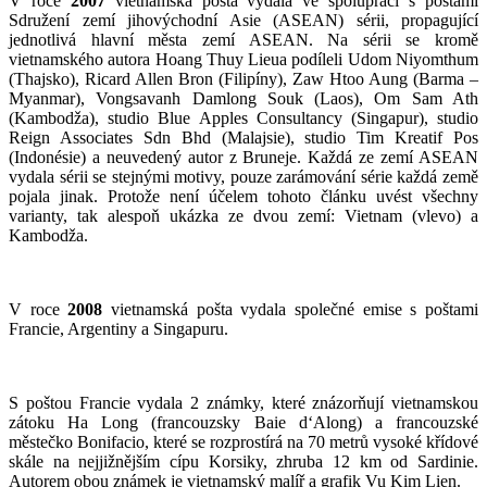
V roce
2007
vietnamská pošta vydala ve spolupráci s poštami
Sdružení zemí jihovýchodní Asie (ASEAN) sérii, propagující
jednotlivá hlavní města zemí ASEAN. Na sérii se kromě
vietnamského autora Hoang Thuy Lieua podíleli Udom Niyomthum
(Thajsko), Ricard Allen Bron (Filipíny), Zaw Htoo Aung (Barma –
Myanmar), Vongsavanh Damlong Souk (Laos), Om Sam Ath
(Kambodža), studio Blue Apples Consultancy (Singapur), studio
Reign Associates Sdn Bhd (Malajsie), studio Tim Kreatif Pos
(Indonésie) a neuvedený autor z Bruneje. Každá ze zemí ASEAN
vydala sérii se stejnými motivy, pouze zarámování série každá země
pojala jinak. Protože není účelem tohoto článku uvést všechny
varianty, tak alespoň ukázka ze dvou zemí: Vietnam (vlevo) a
Kambodža.
V roce
2008
vietnamská pošta vydala společné emise s poštami
Francie, Argentiny a Singapuru.
S poštou Francie vydala 2 známky, které znázorňují vietnamskou
zátoku Ha Long (francouzsky Baie d‘Along) a francouzské
městečko Bonifacio, které se rozprostírá na 70 metrů vysoké křídové
skále na nejjižnějším cípu Korsiky, zhruba 12 km od Sardinie.
Autorem obou známek je vietnamský malíř a grafik Vu Kim Lien.