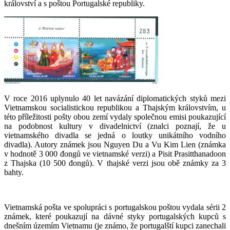
království a s poštou Portugalské republiky.
V roce 2016 uplynulo 40 let navázání diplomatických styků mezi
Vietnamskou socialistickou republikou a Thajským královstvím, u
této příležitosti pošty obou zemí vydaly společnou emisi poukazující
na podobnost kultury v divadelnictví (znalci poznají, že u
vietnamského divadla se jedná o loutky unikátního vodního
divadla). Autory známek jsou Nguyen Du a Vu Kim Lien (známka
v hodnotě 3 000 đongů ve vietnamské verzi) a Pisit Prasitthanadoon
z Thajska (10 500 đongů). V thajské verzi jsou obě známky za 3
bahty.
Vietnamská pošta ve spolupráci s portugalskou poštou vydala sérii 2
známek, které poukazují na dávné styky portugalských kupců s
dnešním územím Vietnamu (je známo, že portugalští kupci zanechali