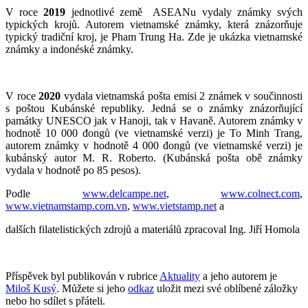
V roce
2019
jednotlivé země ASEANu vydaly známky svých
typických krojů. Autorem vietnamské známky, která znázorňuje
typický tradiční kroj, je Pham Trung Ha. Zde je ukázka vietnamské
známky a indonéské známky.
V roce
2020
vydala vietnamská pošta emisi 2 známek v součinnosti
s poštou Kubánské republiky. Jedná se o známky znázorňující
památky UNESCO jak v Hanoji, tak v Havaně. Autorem známky v
hodnotě 10 000 đongů (ve vietnamské verzi) je To Minh Trang,
autorem známky v hodnotě 4 000 đongů (ve vietnamské verzi) je
kubánský autor M. R. Roberto. (Kubánská pošta obě známky
vydala v hodnotě po 85 pesos).
Podle
www.delcampe.net
,
www.colnect.com
,
www.vietnamstamp.com.vn
,
www.vietstamp.net
a
dalších filatelistických zdrojů a materiálů zpracoval Ing. Jiří Homola
Příspěvek byl publikován v rubrice
Aktuality
a jeho autorem je
Miloš Kusý
. Můžete si jeho
odkaz
uložit mezi své oblíbené záložky
nebo ho sdílet s přáteli.