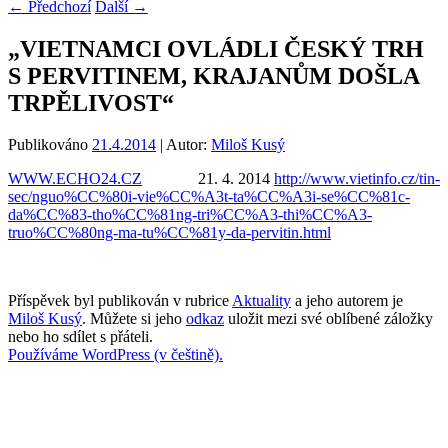
←
Předchozí
Další
→
„VIETNAMCI OVLÁDLI ČESKÝ TRH
S PERVITINEM, KRAJANŮM DOŠLA
TRPĚLIVOST“
Publikováno
21.4.2014
| Autor:
Miloš Kusý
WWW.ECHO24.CZ
21. 4. 2014
http://www.vietinfo.cz/tin-
sec/nguo%CC%80i-vie%CC%A3t-ta%CC%A3i-se%CC%81c-
da%CC%83-tho%CC%81ng-tri%CC%A3-thi%CC%A3-
truo%CC%80ng-ma-tu%CC%81y-da-pervitin.html
Příspěvek byl publikován v rubrice
Aktuality
a jeho autorem je
Miloš Kusý
. Můžete si jeho
odkaz
uložit mezi své oblíbené záložky
nebo ho sdílet s přáteli.
Používáme WordPress (v češtině).