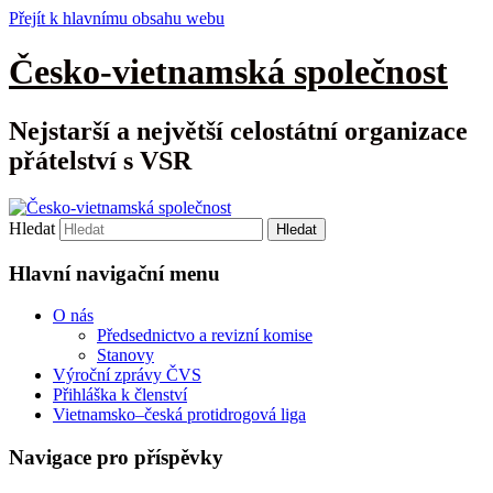
Přejít k hlavnímu obsahu webu
Česko-vietnamská společnost
Nejstarší a největší celostátní organizace
přátelství s VSR
Hledat
Hlavní navigační menu
O nás
Předsednictvo a revizní komise
Stanovy
Výroční zprávy ČVS
Přihláška k členství
Vietnamsko–česká protidrogová liga
Navigace pro příspěvky