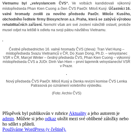
Vietnamu byl „velvyslancem ČVS“.
Ve volbách kandidovali výkonný
místopředseda Phan Kien Cuong a člen ČVS PaeDr. Miloš Kusý.
Účastníci 16.
valné hromady zvolili za nového předsedu PaeDr. Miloše Kusého,
obchodního ředitele firmy Biosynchron a.s. Praha, která se zabývá výrobou
rehabilitačních zařízení.
Nemohl však ani své zvolení náležitě oslavit, protože
musel odjet na letiště k odletu na svoji pátou návštěvu Vietnamu.
Čestné předsednictvo 16. valné hromady ČVS (zleva): Tran Viet Hung –
místopředseda Svazu Vietnamců v ČR, Do Xuan Dong, Ph.D. – velvyslanec
VSR v ČR, Marcel Winter – čestný předseda ČVS, Phan Kien Cuong – výkonný
místopředseda ČVS a JUDr. Dinh Van Hien – první tajemník velvyslanectví VSR
v Praze.
Nový předseda ČVS PaeDr. Miloš Kusý a členka revizní komise ČVS Lenka
Patrasová po oznámení volebního výsledku.
(Foto: Archiv ČVS)
Příspěvek byl publikován v rubrice
Aktuality
a jeho autorem je
admin
. Můžete si jeho
odkaz
uložit mezi své oblíbené záložky nebo
ho sdílet s přáteli.
Používáme WordPress (v češtině).