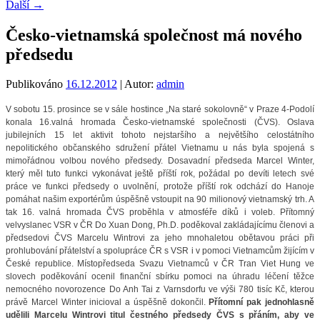
Další
→
Česko-vietnamská společnost má nového
předsedu
Publikováno
16.12.2012
| Autor:
admin
V sobotu 15. prosince se v sále hostince „Na staré sokolovně“ v Praze 4-Podolí
konala 16.valná hromada Česko-vietnamské společnosti (ČVS). Oslava
jubilejních 15 let aktivit tohoto nejstaršího a největšího celostátního
nepolitického občanského sdružení přátel Vietnamu u nás byla spojená s
mimořádnou volbou nového předsedy.
Dosavadní předseda Marcel Winter,
který měl tuto funkci vykonávat ještě příští rok, požádal po devíti letech své
práce ve funkci předsedy o uvolnění, protože příští rok odchází do Hanoje
pomáhat našim exportérům úspěšně vstoupit na 90 milionový vietnamský trh. A
tak 16. valná hromada ČVS proběhla v atmosféře díků i voleb. Přítomný
velvyslanec VSR v ČR Do Xuan Dong, Ph.D. poděkoval zakládajícímu členovi a
předsedovi ČVS Marcelu Wintrovi za jeho mnohaletou obětavou práci při
prohlubování přátelství a spolupráce ČR s VSR i v pomoci Vietnamcům žijícím v
České republice. Místopředseda Svazu Vietnamců v ČR Tran Viet Hung ve
slovech poděkování ocenil finanční sbírku pomoci na úhradu léčení těžce
nemocného novorozence Do Anh Tai z Varnsdorfu ve výši 780 tisíc Kč, kterou
právě Marcel Winter inicioval a úspěšně dokončil.
Přítomní pak jednohlasně
udělili Marcelu Wintrovi titul čestného předsedy ČVS s přáním, aby ve