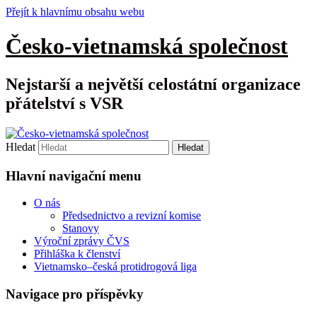
Přejít k hlavnímu obsahu webu
Česko-vietnamská společnost
Nejstarší a největší celostátní organizace
přátelství s VSR
Hledat
Hlavní navigační menu
O nás
Předsednictvo a revizní komise
Stanovy
Výroční zprávy ČVS
Přihláška k členství
Vietnamsko–česká protidrogová liga
Navigace pro příspěvky