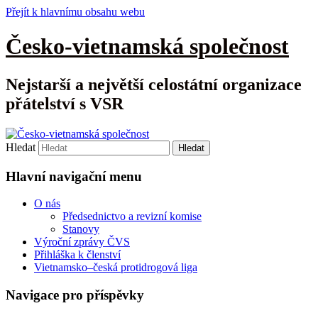
Přejít k hlavnímu obsahu webu
Česko-vietnamská společnost
Nejstarší a největší celostátní organizace
přátelství s VSR
Hledat
Hlavní navigační menu
O nás
Předsednictvo a revizní komise
Stanovy
Výroční zprávy ČVS
Přihláška k členství
Vietnamsko–česká protidrogová liga
Navigace pro příspěvky