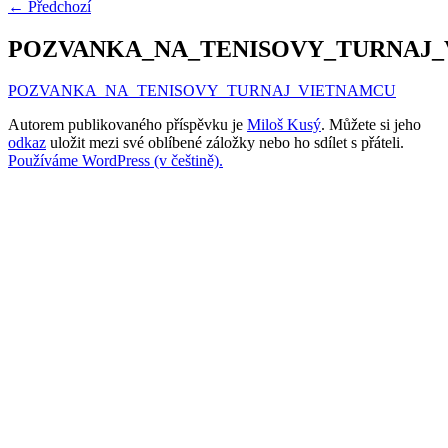
←
Předchozí
POZVANKA_NA_TENISOVY_TURNAJ
POZVANKA_NA_TENISOVY_TURNAJ_VIETNAMCU
Autorem publikovaného příspěvku je
Miloš Kusý
. Můžete si jeho
odkaz
uložit mezi své oblíbené záložky nebo ho sdílet s přáteli.
Používáme WordPress (v češtině).