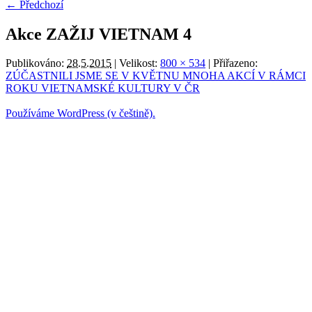
← Předchozí
Akce ZAŽIJ VIETNAM 4
Publikováno:
28.5.2015
| Velikost:
800 × 534
| Přiřazeno:
ZÚČASTNILI JSME SE V KVĚTNU MNOHA AKCÍ V RÁMCI
ROKU VIETNAMSKÉ KULTURY V ČR
Používáme WordPress (v češtině).