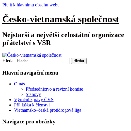
Přejít k hlavnímu obsahu webu
Česko-vietnamská společnost
Nejstarší a největší celostátní organizace
přátelství s VSR
Hledat
Hlavní navigační menu
O nás
Předsednictvo a revizní komise
Stanovy
Výroční zprávy ČVS
Přihláška k členství
Vietnamsko–česká protidrogová liga
Navigace pro obrázky