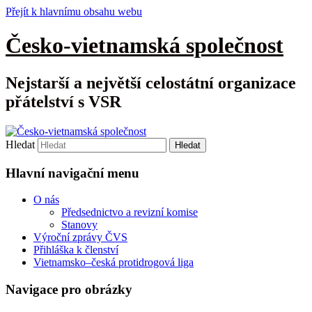
Přejít k hlavnímu obsahu webu
Česko-vietnamská společnost
Nejstarší a největší celostátní organizace
přátelství s VSR
Hledat
Hlavní navigační menu
O nás
Předsednictvo a revizní komise
Stanovy
Výroční zprávy ČVS
Přihláška k členství
Vietnamsko–česká protidrogová liga
Navigace pro obrázky