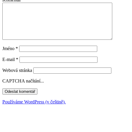
Jméno
*
E-mail
*
Webová stránka
CAPTCHA načítání...
Používáme WordPress (v češtině).