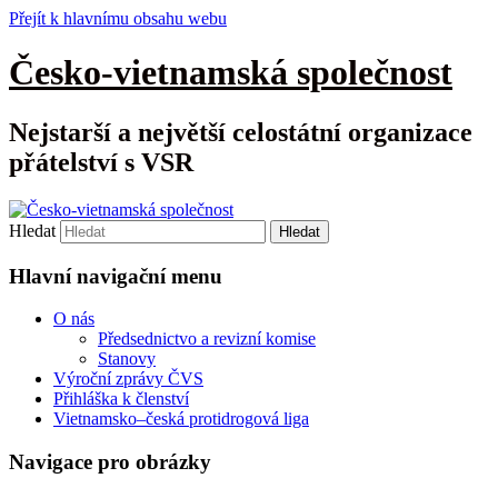
Přejít k hlavnímu obsahu webu
Česko-vietnamská společnost
Nejstarší a největší celostátní organizace
přátelství s VSR
Hledat
Hlavní navigační menu
O nás
Předsednictvo a revizní komise
Stanovy
Výroční zprávy ČVS
Přihláška k členství
Vietnamsko–česká protidrogová liga
Navigace pro obrázky