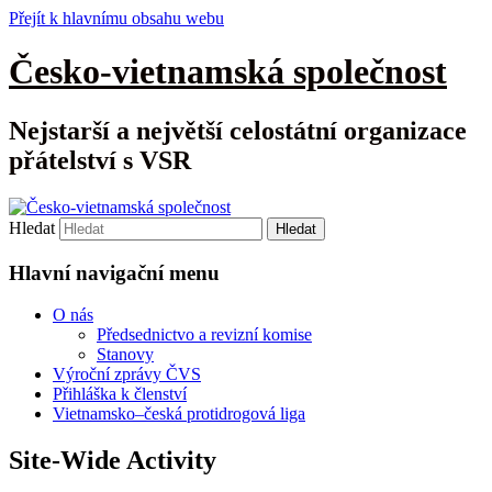
Přejít k hlavnímu obsahu webu
Česko-vietnamská společnost
Nejstarší a největší celostátní organizace
přátelství s VSR
Hledat
Hlavní navigační menu
O nás
Předsednictvo a revizní komise
Stanovy
Výroční zprávy ČVS
Přihláška k členství
Vietnamsko–česká protidrogová liga
Site-Wide Activity